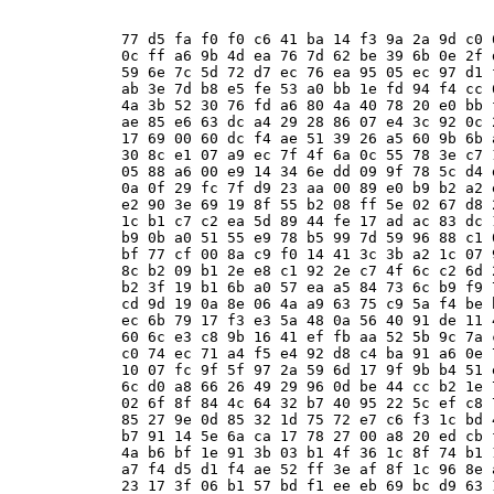
77 d5 fa f0 f0 c6 41 ba 14 f3 9a 2a 9d c0 
0c ff a6 9b 4d ea 76 7d 62 be 39 6b 0e 2f 
59 6e 7c 5d 72 d7 ec 76 ea 95 05 ec 97 d1 
ab 3e 7d b8 e5 fe 53 a0 bb 1e fd 94 f4 cc 
4a 3b 52 30 76 fd a6 80 4a 40 78 20 e0 bb 
ae 85 e6 63 dc a4 29 28 86 07 e4 3c 92 0c 
17 69 00 60 dc f4 ae 51 39 26 a5 60 9b 6b 
30 8c e1 07 a9 ec 7f 4f 6a 0c 55 78 3e c7 
05 88 a6 00 e9 14 34 6e dd 09 9f 78 5c d4 
0a 0f 29 fc 7f d9 23 aa 00 89 e0 b9 b2 a2 
e2 90 3e 69 19 8f 55 b2 08 ff 5e 02 67 d8 
1c b1 c7 c2 ea 5d 89 44 fe 17 ad ac 83 dc 
b9 0b a0 51 55 e9 78 b5 99 7d 59 96 88 c1 
bf 77 cf 00 8a c9 f0 14 41 3c 3b a2 1c 07 
8c b2 09 b1 2e e8 c1 92 2e c7 4f 6c c2 6d 
b2 3f 19 b1 6b a0 57 ea a5 84 73 6c b9 f9 
cd 9d 19 0a 8e 06 4a a9 63 75 c9 5a f4 be 
ec 6b 79 17 f3 e3 5a 48 0a 56 40 91 de 11 
60 6c e3 c8 9b 16 41 ef fb aa 52 5b 9c 7a 
c0 74 ec 71 a4 f5 e4 92 d8 c4 ba 91 a6 0e 
10 07 fc 9f 5f 97 2a 59 6d 17 9f 9b b4 51 
6c d0 a8 66 26 49 29 96 0d be 44 cc b2 1e 
02 6f 8f 84 4c 64 32 b7 40 95 22 5c ef c8 
85 27 9e 0d 85 32 1d 75 72 e7 c6 f3 1c bd 
b7 91 14 5e 6a ca 17 78 27 00 a8 20 ed cb 
4a b6 bf 1e 91 3b 03 b1 4f 36 1c 8f 74 b1 
a7 f4 d5 d1 f4 ae 52 ff 3e af 8f 1c 96 8e 
23 17 3f 06 b1 57 bd f1 ee eb 69 bc d9 63 