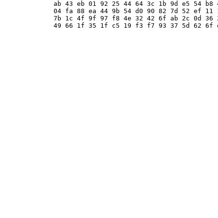
ab 43 eb 01 92 25 44 64 3c 1b 9d e5 54 b8 
04 fa 88 ea 44 9b 54 d0 90 82 7d 52 ef 11 
7b 1c 4f 9f 97 f8 4e 32 42 6f ab 2c 0d 36 
49 66 1f 35 1f c5 19 f3 f7 93 37 5d 62 6f 